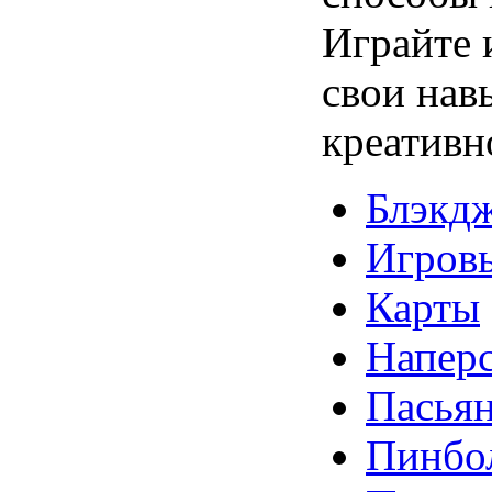
Играйте 
свои нав
креативн
Блэкд
Игров
Карты
Напер
Пасья
Пинбо