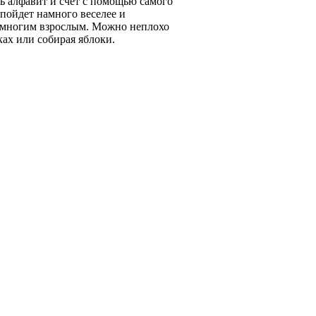
ь алфавит и счет с помощью самого
пойдет намного веселее и
 и многим взрослым. Можно неплохо
ках или собирая яблоки.