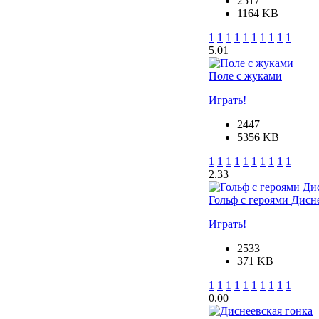
2517
1164 KB
1
1
1
1
1
1
1
1
1
1
5.0
1
Поле с жуками
Играть!
2447
5356 KB
1
1
1
1
1
1
1
1
1
1
2.3
3
Гольф с героями Дисн
Играть!
2533
371 KB
1
1
1
1
1
1
1
1
1
1
0.0
0