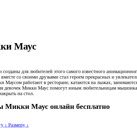
ки Маус
 созданы для любителей этого самого известного анимационног
н вместе со своими друзьями стал героем прекрасных и увлекате
ки Маусом работают в ресторане, катаются на лыжах, занимаютс
для девочек Микки Маус помогут юным любительницам мышонка
акрыть на стол.
ы Микки Маус онлайн бесплатно
гу ↓
Размеру ↓