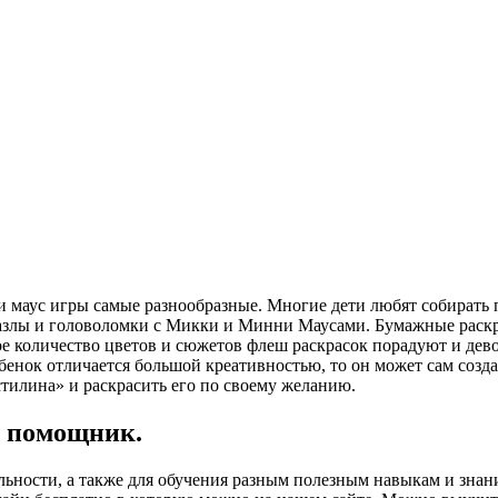
 маус игры самые разнообразные. Многие дети любят собирать п
азлы и головоломки с Микки и Минни Маусами. Бумажные раскр
ое количество цветов и сюжетов флеш раскрасок порадуют и дев
ебенок отличается большой креативностью, то он может сам созд
тилина» и раскрасить его по своему желанию.
- помощник.
льности, а также для обучения разным полезным навыкам и знани