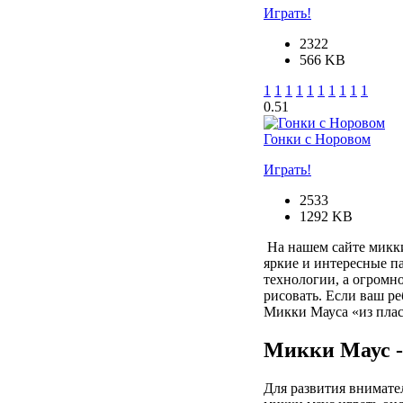
Играть!
2322
566 KB
1
1
1
1
1
1
1
1
1
1
0.5
1
Гонки с Норовом
Играть!
2533
1292 KB
На нашем сайте микки
яркие и интересные п
технологии, а огромн
рисовать. Если ваш р
Микки Мауса «из плас
Микки Маус 
Для развития внимате