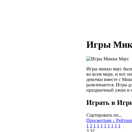
Игры Мик
Игры микки маус были
во всем мире, и вот о
девочки вместе с Мик
развлекаются. Игры 
праздничный ужин и н
Играть в Игр
Сортировать по...
Просмотрам ↓
Рейтин
1
1
1
1
1
1
1
1
1
1
3.3
2