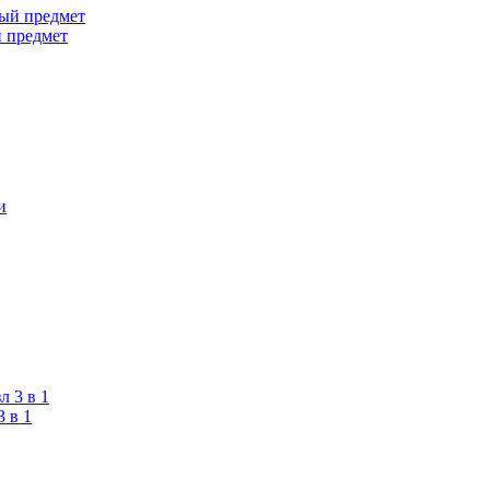
 предмет
 в 1