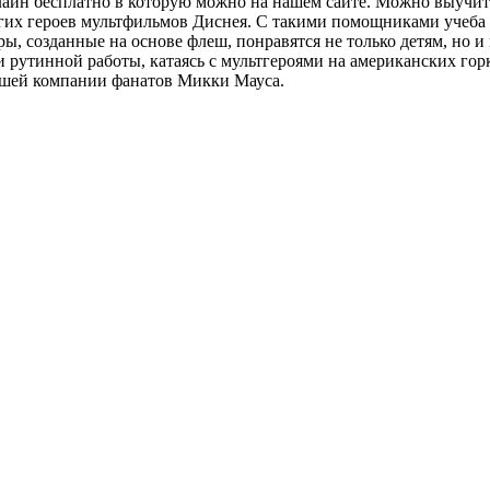
лайн бесплатно в которую можно на нашем сайте. Можно выучит
гих героев мультфильмов Диснея. С такими помощниками учеба 
ры, созданные на основе флеш, понравятся не только детям, но
и рутинной работы, катаясь с мультгероями на американских гор
ашей компании фанатов Микки Мауса.