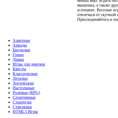
микки маус играть он
мышонка, а также дру
успешнее. Веселые иг
отвлечься от скучной 
Присоединяйтесь к н
Азартные
Аркады
Бродилки
Гонки
Драки
Игры для девочек
Квесты
Классические
Леталки
Логические
Настольные
Ролевые (RPG)
Спортивные
Стратегии
Стрелялки
HTML5 Игры