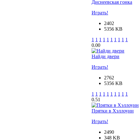
Диснеевская гонка
Играть!
2402
5356 KB
1
1
1
1
1
1
1
1
1
1
0.0
0
Найди двери
Играть!
2762
5356 KB
1
1
1
1
1
1
1
1
1
1
0.5
1
Прятки в Хэллоуин
Играть!
2490
348 KB