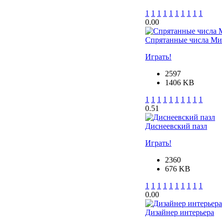
1
1
1
1
1
1
1
1
1
1
0.0
0
Спрятанные числа Ми
Играть!
2597
1406 KB
1
1
1
1
1
1
1
1
1
1
0.5
1
Диснеевский пазл
Играть!
2360
676 KB
1
1
1
1
1
1
1
1
1
1
0.0
0
Дизайнер интерьера