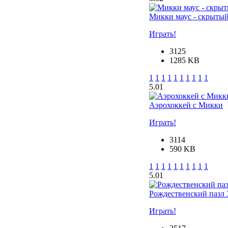
Микки маус - скрытый
Играть!
3125
1285 KB
1
1
1
1
1
1
1
1
1
1
5.0
1
Аэрохоккей с Микки
Играть!
3114
590 KB
1
1
1
1
1
1
1
1
1
1
5.0
1
Рождественский пазл 3
Играть!