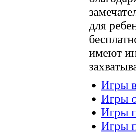
замечате
для ребе
бесплатн
имеют ин
захваты
Игры в
Игры о
Игры 
Игры 