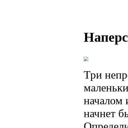
Наперс
Три непр
маленьки
началом 
начнет б
Определи