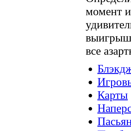
момент и
удивител
выигрыша
все азар
Блэкд
Игров
Карты
Напер
Пасья