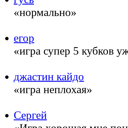
«нормально»
егор
«игра супер 5 кубков у
джастин кайдо
«игра неплохая»
Сергей
«Игра хорошая мне понр