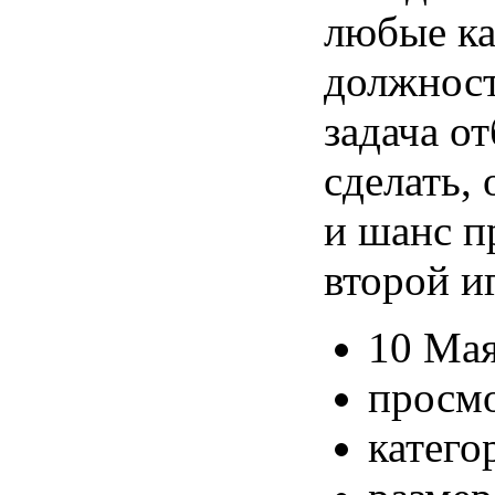
любые ка
должност
задача о
сделать, 
и шанс п
второй иг
10 Мая
просмо
катего