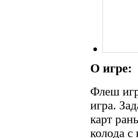
О игре:
Флеш игр
игра. За
карт ран
колода с