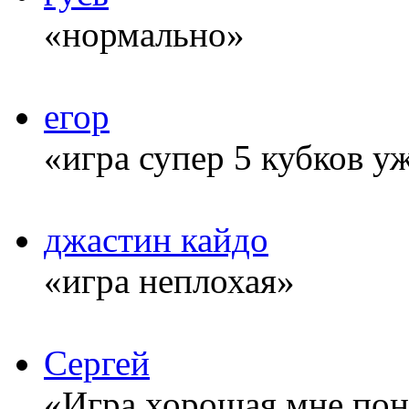
«нормально»
егор
«игра супер 5 кубков у
джастин кайдо
«игра неплохая»
Сергей
«Игра хорошая мне понр