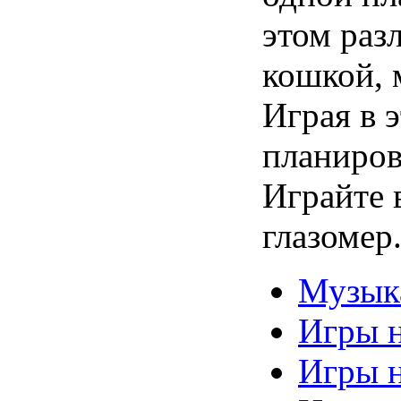
этом раз
кошкой, 
Играя в 
планиров
Играйте 
глазомер
Музык
Игры 
Игры н