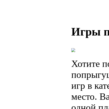
Игры 
Хотите п
попрыгуш
игр в ка
место. В
одной пл