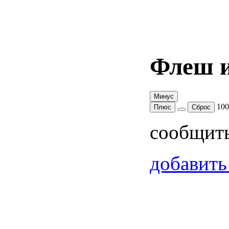
Флеш и
Минус
10
Плюс
Сброс
сообщит
добавить