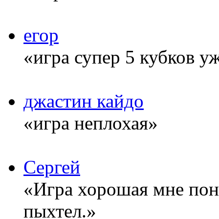
егор
«игра супер 5 кубков у
джастин кайдо
«игра неплохая»
Сергей
«Игра хорошая мне понр
пыхтел.»