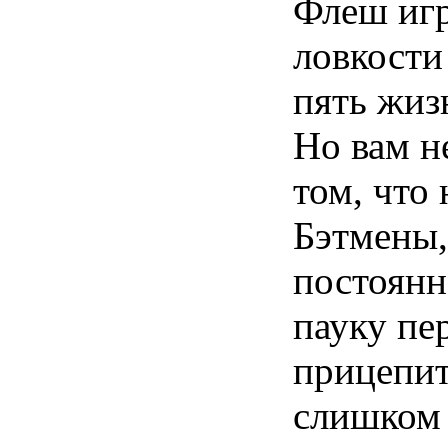
Флеш игр
ловкости 
пять жиз
Но вам н
том, что 
Бэтмены,
постоянн
пауку пе
прицепит
слишком 