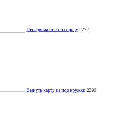
Передвижение по городу
2772
Вынуть карту из под кружки
2390