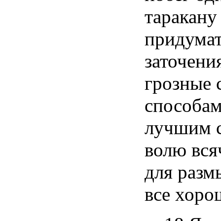
таракану
придумат
заточени
грозные 
способам
лучшим с
волю вся
для разм
все хоро