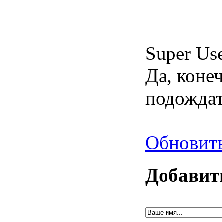
Super Us
Да, коне
подождат
Обновить
Добавит