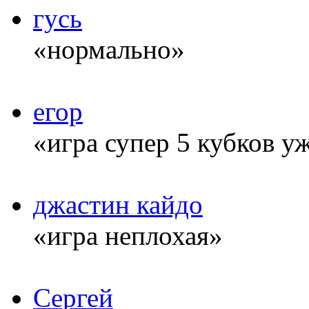
гусь
«нормально»
егор
«игра супер 5 кубков у
джастин кайдо
«игра неплохая»
Сергей