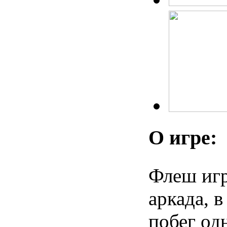
О игре:
Флеш игр
аркада, 
побег од