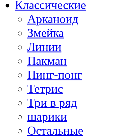
Классические
Арканоид
Змейка
Линии
Пакман
Пинг-понг
Тетрис
Три в ряд
шарики
Остальные