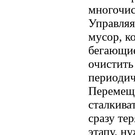
многочис
Управляя
мусор, к
бегающие
очистить
периодич
Перемеща
сталкива
сразу те
этапу, н