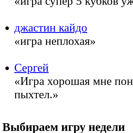
«игра супер 5 кубков у
джастин кайдо
«игра неплохая»
Сергей
«Игра хорошая мне понр
пыхтел.»
Выбираем игру недели