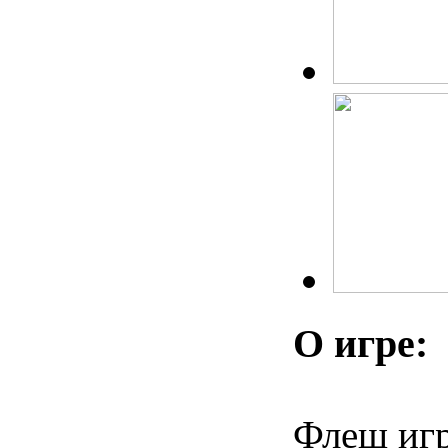
О игре:
Флеш игр