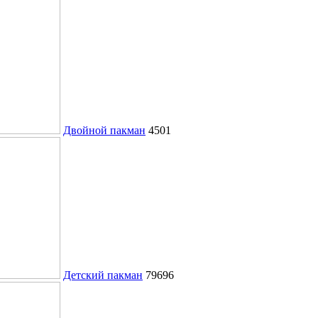
Двойной пакман
4501
Детский пакман
79696