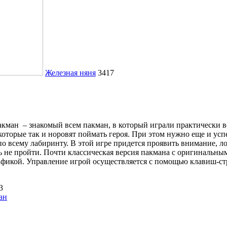
Железная няня
3417
кман – знакомый всем пакман, в который играли практически в
 которые так и норовят поймать героя. При этом нужно еще и усп
по всему лабиринту. В этой игре придется проявить внимание, л
 не пройти. Почти классическая версия пакмана с оригинальн
фикой. Управление игрой осуществляется с помощью клавиш-ст
3
ан