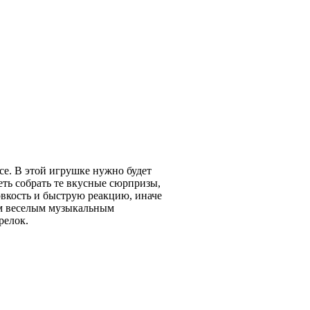
се. В этой игрушке нужно будет
еть собрать те вкусные сюрпризы,
овкость и быструю реакцию, иначе
ым веселым музыкальным
релок.