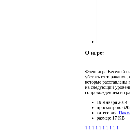
О игре:
Флеш игра Веселый па
убегать от тараканов,
которые расставлены 
на следующий уровень
сопровождением и гра
19 Января 2014
просмотров: 620
категория:
Пакм
размер: 17 KB
1
1
1
1
1
1
1
1
1
1