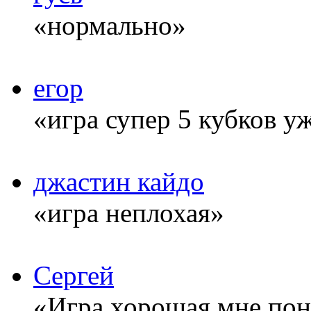
«нормально»
егор
«игра супер 5 кубков у
джастин кайдо
«игра неплохая»
Сергей
«Игра хорошая мне понр