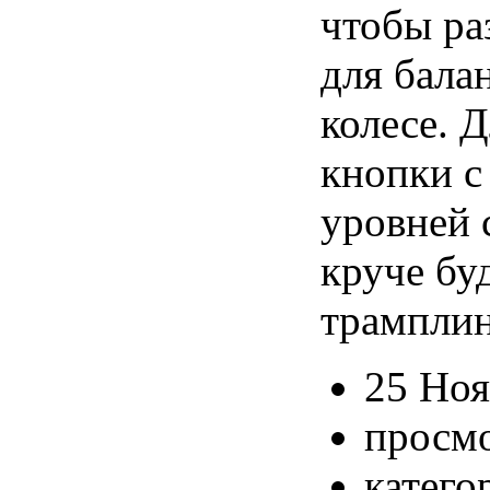
чтобы ра
для бала
колесе. 
кнопки с
уровней 
круче бу
трампли
25 Ноя
просмо
катего