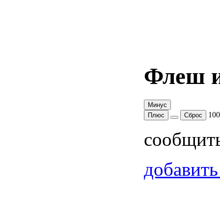
Флеш и
Минус
10
Плюс
Сброс
сообщит
добавить