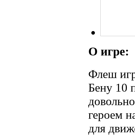
О игре:
Флеш иг
Бену 10 
довольно
героем н
для движ