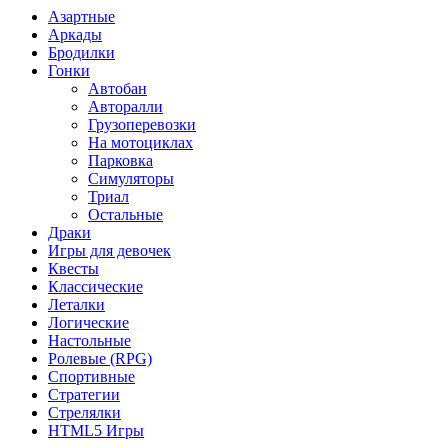
Азартные
Аркады
Бродилки
Гонки
Автобан
Авторалли
Грузоперевозки
На мотоциклах
Парковка
Симуляторы
Триал
Остальные
Драки
Игры для девочек
Квесты
Классические
Леталки
Логические
Настольные
Ролевые (RPG)
Спортивные
Стратегии
Стрелялки
HTML5 Игры