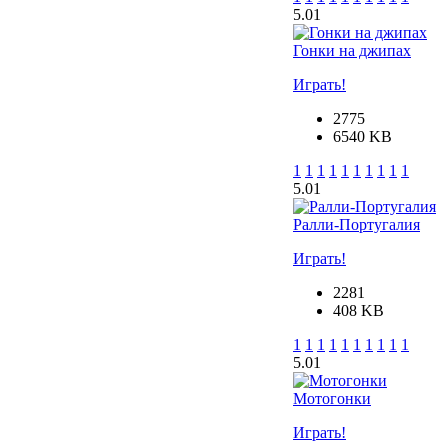
5.0
1
Гонки на джипах
Играть!
2775
6540 KB
1
1
1
1
1
1
1
1
1
1
5.0
1
Ралли-Португалия
Играть!
2281
408 KB
1
1
1
1
1
1
1
1
1
1
5.0
1
Мотогонки
Играть!