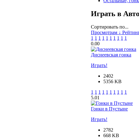
Остальные, гон
Играть в Авт
Сортировать по...
Просмотрам ↓
Рейтин
1
1
1
1
1
1
1
1
1
1
0.0
0
Диснеевская гонка
Играть!
2402
5356 KB
1
1
1
1
1
1
1
1
1
1
5.0
1
Гонки в Пустыне
Играть!
2782
668 KB