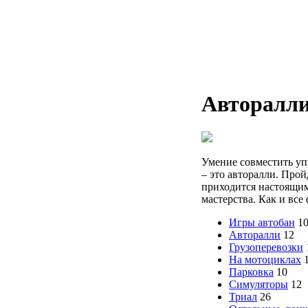
Авторалл
Умение совместить уп
– это авторалли. Прой
приходится настоящим
мастерства. Как и вс
Игры автобан
1
Авторалли
12
Грузоперевозки
На мотоциклах
Парковка
10
Симуляторы
12
Триал
26