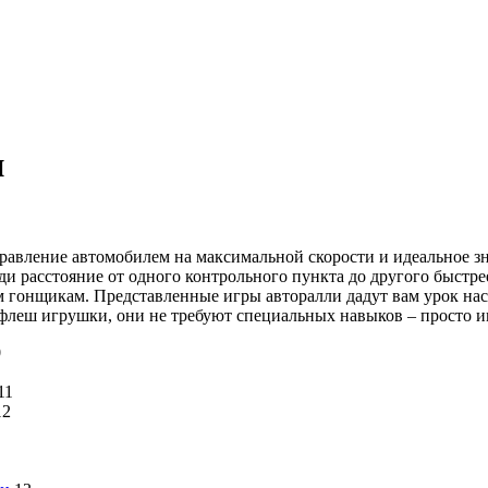
и
равление автомобилем на максимальной скорости и идеальное 
ди расстояние от одного контрольного пункта до другого быстрее
 гонщикам. Представленные игры авторалли дадут вам урок на
е флеш игрушки, они не требуют специальных навыков – просто и
0
11
12