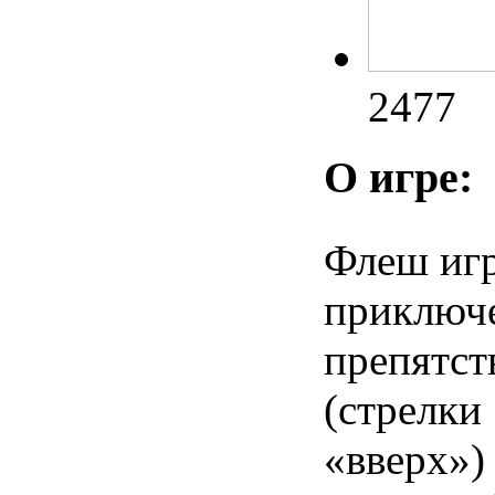
2477
О игре:
Флеш игр
приключе
препятст
(стрелки 
«вверх»)