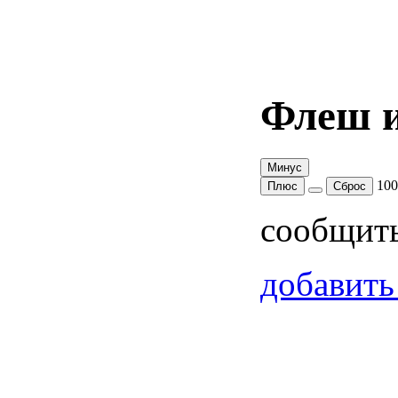
Флеш и
Минус
10
Плюс
Сброс
сообщит
добавить