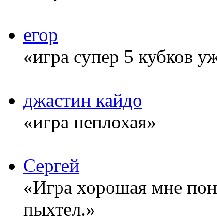
егор
«игра супер 5 кубков у
джастин кайдо
«игра неплохая»
Сергей
«Игра хорошая мне понр
пыхтел.»