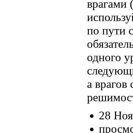
врагами 
использу
по пути 
обязател
одного у
следующи
а врагов 
решимост
28 Ноя
просмо