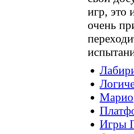
игр, это
очень пр
переходи
испытани
Лабир
Логич
Марио
Платф
Игры 