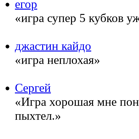
егор
«игра супер 5 кубков у
джастин кайдо
«игра неплохая»
Сергей
«Игра хорошая мне понр
пыхтел.»