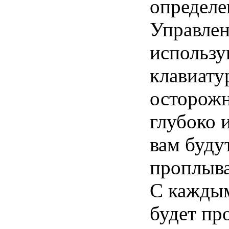
определе
Управлен
использу
клавиату
осторожн
глубоко 
вам буду
проплыва
С каждым
будет пр