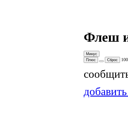
Флеш и
Минус
10
Плюс
Сброс
сообщит
добавить