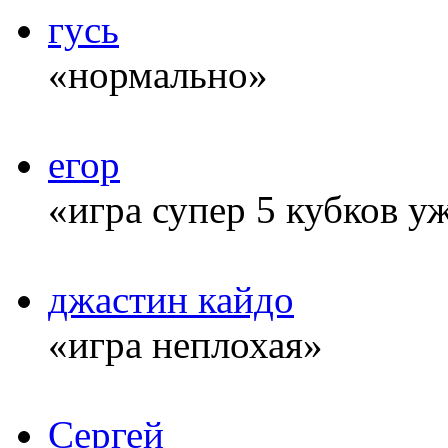
гусь
«нормально»
егор
«игра супер 5 кубков у
джастин кайдо
«игра неплохая»
Сергей