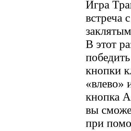
Игра Тра
встреча 
заклятым
В этот р
победить
кнопки к
«влево» 
кнопка A
вы сможе
при помо